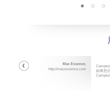
Mac Essence,
以前如
Camp
于我而言，
区、创建
http://macessence.com
如果您正
效果非
NTFS
Camp
行，也
发出了C